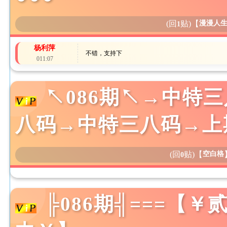
(回
贴)
【
漫漫人
1
杨利萍
不错，支持下
011:07
↖086期↖→中特
八码→中特三八码→上
(回
贴)
【
空白格
0
╠086期╣===【