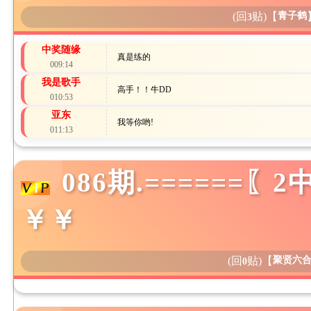
(回
贴)
【
青子鹤
3
中奖随缘
真是练的
009:14
我是歌手
高手！！牛DD
010:53
亚东
我等你哟!
011:13
086期.======〖
￥￥
(回
贴)
【
聚贤六
0