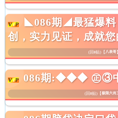
◣086期◢最猛爆
创，实力见证，成就您
(回
贴)
【
八表哥
0
086期:◆◆◆ ㊣
(回
贴)
【
极限六肖
0