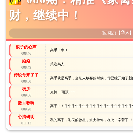
财，继续中！
(回
贴)
【
华人
6
浪子的心声
高手！牛D
008:46
焱焱
关注高人
008:49
传说哥来了了
高手就是高手，当别人放弃的时候，你已经开始了新的挑
008:50
杨少
支持~~顶顶~~~
009:06
撒旦教啊
高手！！牛牛牛牛牛牛牛牛牛牛牛牛牛牛牛牛牛牛牛牛牛dddddddd
009:28
心清码明
私的高手，彩民的救星，永支持你，在此：辛苦了 
011:13