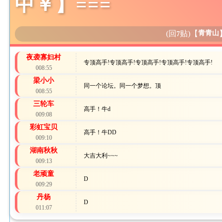
中￥】===
(回
贴)
【
青青山
7
夜袭寡妇村
专顶高手!专顶高手!专顶高手!专顶高手!专顶高手!
008:55
梁小小
同一个论坛。同一个梦想。顶
008:55
三轮车
高手！牛d
009:08
彩虹宝贝
高手！牛DD
009:10
湖南秋秋
大吉大利~~~
009:13
老顽童
D
009:29
丹杨
D
011:07