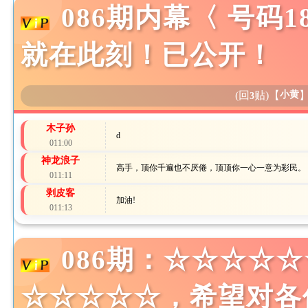
086期内幕〈 号码
就在此刻！已公开！
(回
贴)
【
小黄
3
木子孙
d
011:00
神龙浪子
高手，顶你千遍也不厌倦，顶顶你一心一意为彩民。
011:11
剥皮客
加油!
011:13
086期：☆☆☆☆
☆☆☆☆☆，希望对各