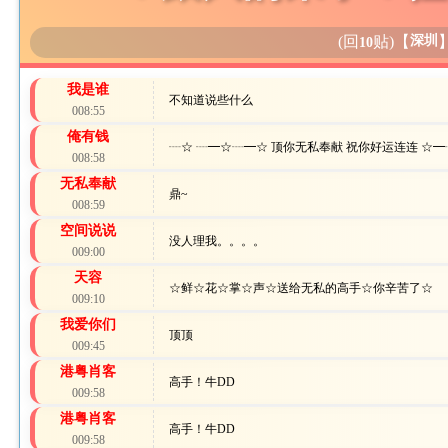
(回
贴)
【
深圳
10
我是谁
不知道说些什么
008:55
俺有钱
┈☆ ┈━☆┈━☆ 顶你无私奉献 祝你好运连连 ☆
008:58
无私奉献
鼎~
008:59
空间说说
没人理我。。。。
009:00
天容
☆鲜☆花☆掌☆声☆送给无私的高手☆你辛苦了☆
009:10
我爱你们
顶顶
009:45
港粤肖客
高手！牛DD
009:58
港粤肖客
高手！牛DD
009:58