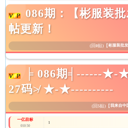
086期：【彬服装
帖更新！
(回
贴)
【
彬服装批
0
╞ 086期╡------★
27码≯ ★-★----------
(回
贴)
【
我来自中
5
一亿目标
1
010:50