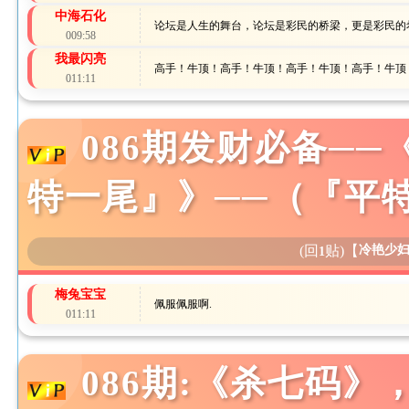
中海石化
论坛是人生的舞台，论坛是彩民的桥梁，更是彩民的
009:58
我最闪亮
高手！牛顶！高手！牛顶！高手！牛顶！高手！牛顶
011:11
086期发财必备─
特一尾』》──（『平
(回
贴)
【
冷艳少
1
梅兔宝宝
佩服佩服啊.
011:11
086期:《杀七码