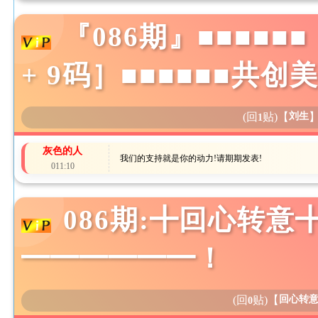
『086期』■■■■■
+ 9码］■■■■■■共
(回
贴)
【
刘生
1
灰色的人
我们的支持就是你的动力!请期期发表!
011:10
086期:╋回心转意
━━━━━━！
(回
贴)
【
回心转
0