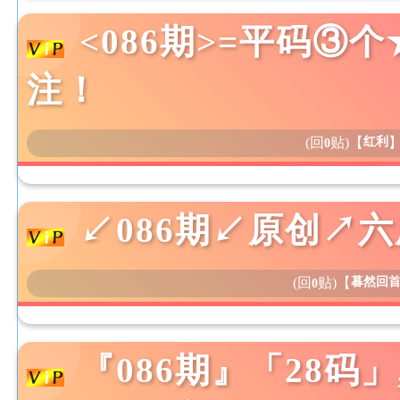
<086期>=平码③
注！
(回
贴)
【
红利
0
↙086期↙原创↗
(回
贴)
【
暮然回
0
『086期』「28码」