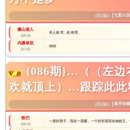
(回
贴)
【
七彩人
2
搬山道人
本人姓:常...名:有理..
009:38
内慕单双
8888
011:05
{086期}…（（
欢就顶上）…跟踪此此
(回
贴)
【
高手在
2
欧巴
一座好房子，毁在一扇窗。一个好邻居毁在他姓王。
009:26