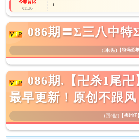
今非昔比
1
011:05
086期〓Σ三八中特
(回
贴)
【
特码至
0
086期.【卍杀1尾
最早更新！原创不跟风
(回
贴)
【
梅州仔
0