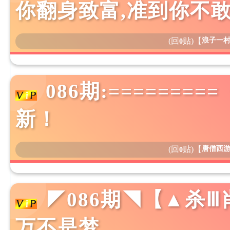
你翻身致富,准到你不敢
(回
贴)
【
浪子一
0
086期:=======
新！
(回
贴)
【
唐僧西
0
◤086期◥【▲杀
万不是梦