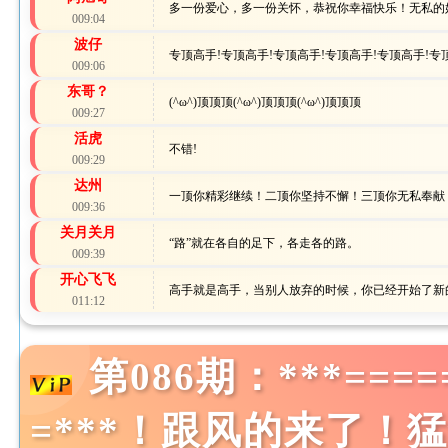
多一份爱心，多一份关怀，恭祝你幸福快乐！无私的
009:04
波仔
专顶高手!专顶高手!专顶高手!专顶高手!专顶高手!专
009:06
东哥？
(^ω^)顶顶顶(^ω^)顶顶顶(^ω^)顶顶顶
009:27
活虎
不错!
009:29
达州
一顶你精彩继续！二顶你坚持不懈！三顶你无私奉献！
009:36
关月关月
“路”就在各自的足下，各走各的路。
009:39
开心飞飞
高手就是高手，当别人放弃的时候，你已经开始了新的挑
011:12
第086期：***===
=***！跟风的来了！