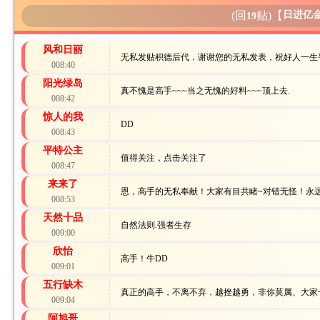
(回
贴)
【
日进亿
19
风和日丽
无私发贴积德后代，谢谢您的无私发表，祝好人一生
008:40
阳光绿岛
真不愧是高手~~~当之无愧的好料~~~顶上去.
008:42
惊人的我
DD
008:43
平特公主
值得关注，点击关注了
008:47
来来了
恩，高手的无私奉献！大家有目共睹~对错无怪！永
008:53
天然十品
自然法则.强者生存
009:00
欣怡
高手！牛DD
009:01
五行缺木
真正的高手，不离不弃，越挫越勇，非你莫属、大家
009:04
阿旭哥