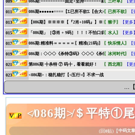
086期:==========固定+坚持=======就是赚赢钱
〖三叶草〗
【更
009
086期●●●●●●====【Σ已所不欲Σ【合大小】】====●●●●
〖已所不欲〗
【
011
【086期】※※※※【『2肖+10码』】※※※※意想不
〖猴子〗
【更多
013
「086期」［③肖 + 9码］！！！不怕口袋没钱装,就怕庄
〖水人〗
【更多
015
086期:精准料＝＝＝＝＝〖精准(21码)〗＝＝＝准准准准
〖快乐情人〗
【
017
086期：◇◇◇《杀特③码》◇◇◇《杀特③码》◇◇◇
〖冰河时代〗
【
019
第086期 ╋杀特 ⑦ 码╋，看看就好！
〖西北雨〗
【更
021
<086期>：稳扎稳打【≮五行≯】不求一战成名，但求百
023
..
≮086期≯＄平特①
(回
贴)
【
中码文
0