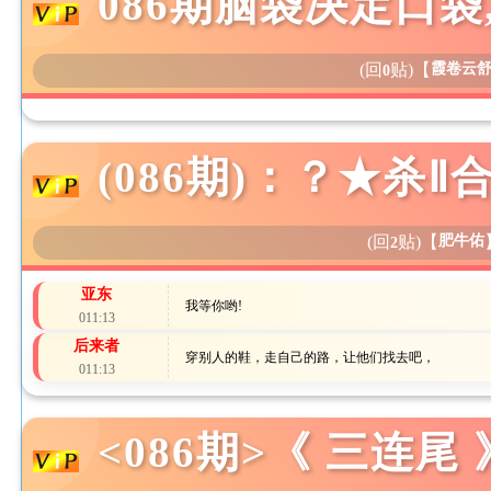
086期脑袋决定口袋
(回
贴)
【
霞卷云
0
(086期)：？★杀
(回
贴)
【
肥牛佑
2
亚东
我等你哟!
011:13
后来者
穿别人的鞋，走自己的路，让他们找去吧，
011:13
<086期>《 三连