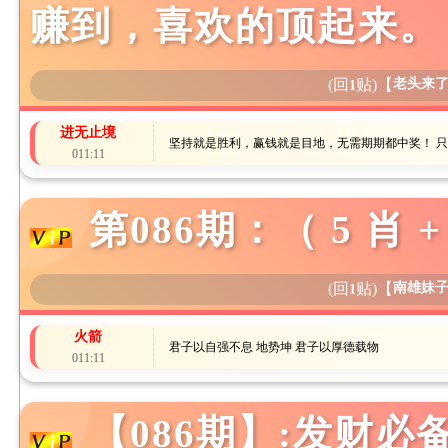
赚到，喜欢的顶起来。
(回
贴)
【
老头来
1
进无止境
坚持就是胜利，赢钱就是目地，无需期期都中奖！ 
011:11
第086期：（ 5 肖 
(回
贴)
【
南雄妹
1
火箭
君子以自强不息 地势坤 君子以厚德载物
011:11
【086期】:发财