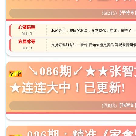
(回
贴)
【
平特肖
2
心清码明
私的高手，彩民的救星，永支持你，在此：辛苦了 
011:13
宜昌林哥
支持好料好贴!!!一看你 便知你也是善良 容易被情所
011:13
↘086期↙★★张
★连连大中！已更新!
(回
贴)
【
张智文
0
086期：精准《家