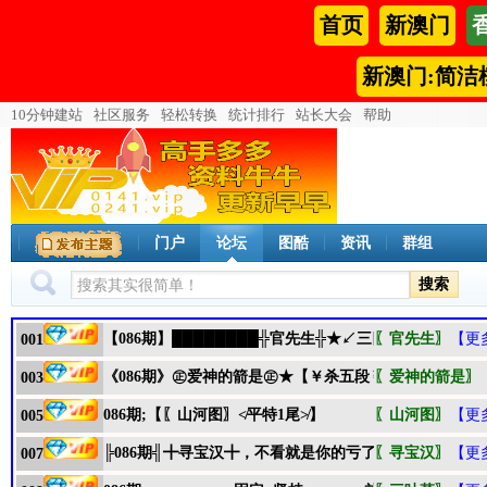
首页
新澳门
新澳门:简洁
10分钟建站
社区服务
轻松转换
统计排行
站长大会
帮助
门户
论坛
图酷
资讯
群组
搜索
【086期】████████╬官先生╬★↙三四码↙★█████
〖官先生〗
【更
001
《086期》㊣爱神的箭是㊣★【￥杀五段￥】－－－赌彩
〖爱神的箭是〗
003
086期;【〖山河图〗≮平特1尾≯】
〖山河图〗
【更
005
╠086期╣╋寻宝汉╋，不看就是你的亏了，老铁们!囍杀4
〖寻宝汉〗
【更
007