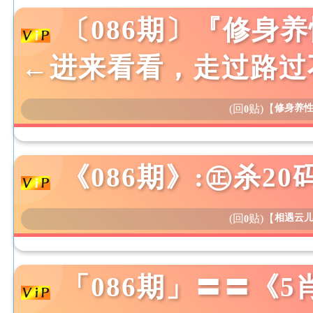
〔086期〕『修身
←进来看看，走过路过
(回
贴)
【
修身养
0
《086期》:㊣杀2
(回
贴)
【
相遇云
0
「086期」〓〓《5