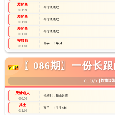
爱的鱼
帮你顶顶吧
011:09
爱的鱼
帮你顶顶吧
011:10
爱的鱼
帮你顶顶吧
011:10
安筱帅
高手！！牛dd
011:10
〖086期〗一份长跟
(回
贴)
【
旗旗柒
2
天缘道人
超精彩，我非常喜
009:56
其土
高手！！牛牛ddd
011:10