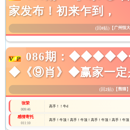
家发布！初来乍到，
(回
贴)
【
广州恒
0
086期：◆◆◆◆
◆《⑨肖》◆赢家一定是
(回
贴)
【
熊猫
2
张荣
高手！！牛d
009:46
感情寄托
高手！牛顶！高手！牛顶！高手！牛顶！高手！牛顶
011:10