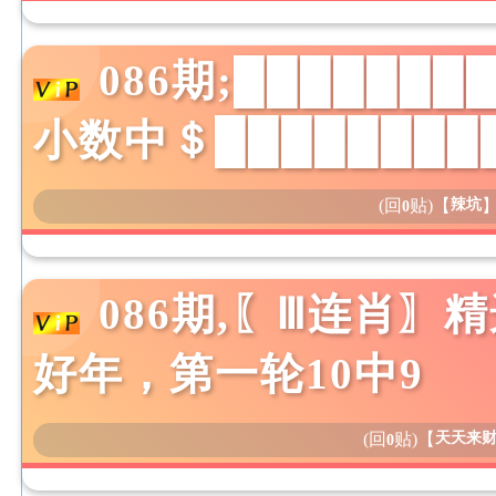
086期;██████
小数中＄████████
(回
贴)
【
辣坑
0
086期,〖Ⅲ连肖
好年，第一轮10中9
(回
贴)
【
天天来
0