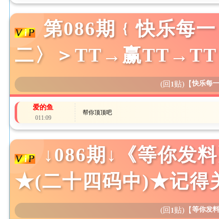
第086期﹛快乐每一
二〉＞TT→赢TT→T
(回
贴)
【
快乐每
1
爱的鱼
帮你顶顶吧
011:09
↓086期↓《等你发料
★(二十四码中)★记得
(回
贴)
【
等你发
1