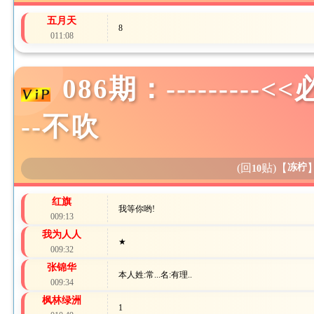
五月天
8
011:08
086期：---------
--不吹
(回
贴)
【
冻柠
10
红旗
我等你哟!
009:13
我为人人
★
009:32
张锦华
本人姓:常...名:有理..
009:34
枫林绿洲
1