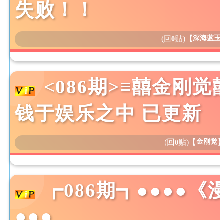
失败！！
(回
贴)
【
深海蓝
0
<086期>≡囍金刚觉
钱于娱乐之中 已更新
(回
贴)
【
金刚觉
0
┏086期┓●●●●
●●●