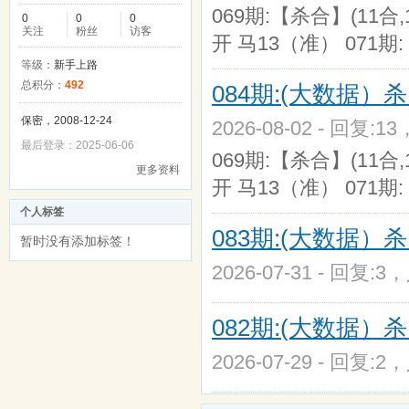
069期:【杀合】(11合,
0
0
0
关注
粉丝
访客
开 马13（准） 071期
等级：
新手上路
总积分：
492
084期:(大数据）
保密，2008-12-24
2026-08-02 - 回复:1
最后登录：2025-06-06
069期:【杀合】(11合,
更多资料
开 马13（准） 071期
个人标签
083期:(大数据）
暂时没有添加标签！
2026-07-31 - 回复:3
082期:(大数据）
2026-07-29 - 回复:2