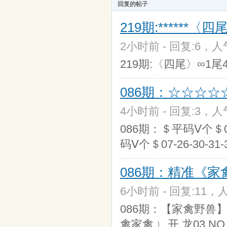
回复的帖子
219期:******〈
2小时前 - 回复:6，人气
219期:〈四尾〉∞1尾4
086期：☆☆☆☆
4小时前 - 回复:3，人气
086期：＄平码Ⅴ个＄07
码Ⅴ个＄07-26-30-3
086期：精准《家
6小时前 - 回复:11，人
086期：【家禽野兽】
禽家禽﹜ 开 龙03 N