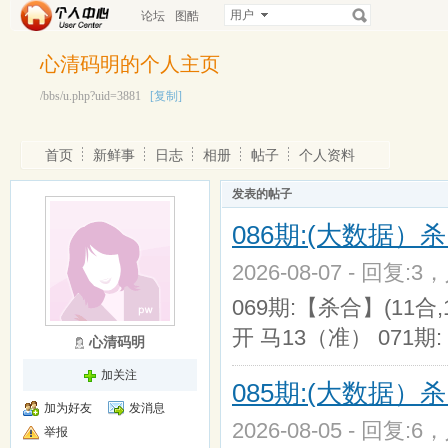
用户
论坛
图酷
心清码明的个人主页
/bbs/u.php?uid=3881
[复制]
首页
新鲜事
日志
相册
帖子
个人资料
发表的帖子
086期:(大数据）
2026-08-07 - 回复:3
069期:【杀合】(11合,
开 马13（准） 071期
心清码明
加关注
085期:(大数据）
加为好友
发消息
2026-08-05 - 回复:6
举报