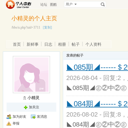
用户
论坛
图酷
小精灵的个人主页
/bbs/u.php?uid=3711
[复制]
首页
新鲜事
日志
相册
帖子
个人资料
发表的帖子
◣085期◢------＄
2026-08-04 - 回复:2
◣085期◢㊣②中②㊣〈01,1
小精灵
◣084期◢------＄
加关注
2026-08-02 - 回复:8
加为好友
发消息
◣084期◢㊣②中②㊣〈01,0
举报