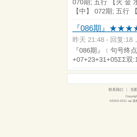
070期; 五行 【火 金 
【中】 072期; 五行 
『086期』★★★
昨天 21:48 - 回复:18
『086期』﹛句号终点﹜单:
+07+23+31+05ΣΣ双:
联系我们
|
无
Copyrig
©2003-2011
vip
版权