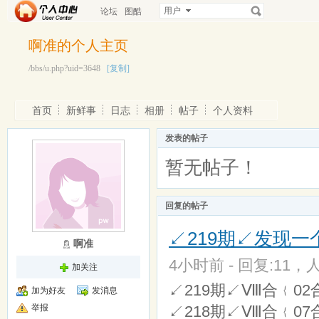
用户
论坛
图酷
啊准的个人主页
/bbs/u.php?uid=3648
[复制]
首页
新鲜事
日志
相册
帖子
个人资料
发表的帖子
暂无帖子！
回复的帖子
↙219期↙发现
啊准
4小时前 - 回复:11，人
加关注
↙219期↙Ⅷ合﹛02合.0
加为好友
发消息
举报
↙218期↙Ⅷ合﹛07合.