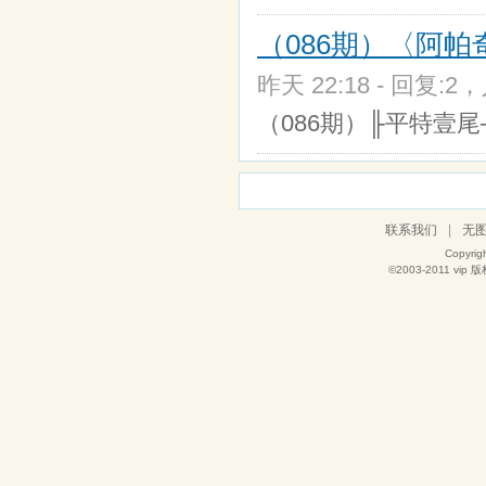
（086期）〈阿帕
昨天 22:18 - 回复:2，
（086期）╟平特壹尾╢≮
联系我们
|
无
Copyrig
©2003-2011
vip
版权