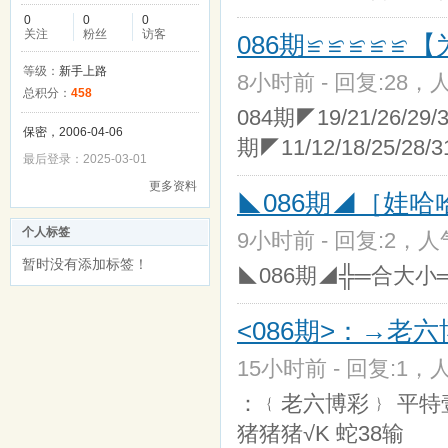
0
0
0
关注
粉丝
访客
086期≌≌≌≌≌【
等级：
新手上路
8小时前 - 回复:28，人
总积分：
458
084期◤19/21/26/29/3
保密，2006-04-06
期◤11/12/18/25/28/
最后登录：2025-03-01
更多资料
◣086期◢［娃哈
个人标签
9小时前 - 回复:2，人气
暂时没有添加标签！
◣086期◢╬═合大小
<086期>：→老六
15小时前 - 回复:1，人
：﹛老六博彩﹜ 平特壹
猪猪猪√K 蛇38输