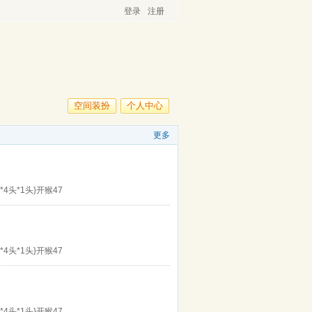
登录
注册
空间装扮
个人中心
更多
*4头*1头}开猴47
*4头*1头}开猴47
*4头*1头}开猴47