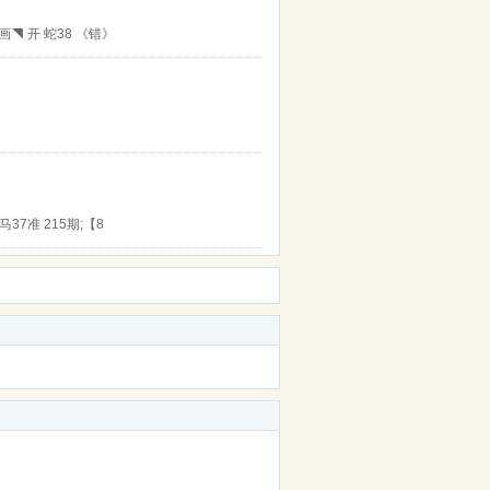
画◥ 开 蛇38 《错》
37准 215期;【8