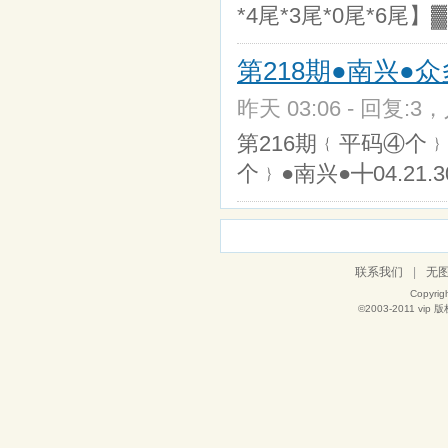
*4尾*3尾*0尾*6尾】
第218期●南兴●
昨天 03:06 - 回复:3，
第216期﹛平码④个﹜●南
个﹜●南兴●╋04.21.30
联系我们
|
无
Copyrig
©2003-2011
vip
版权