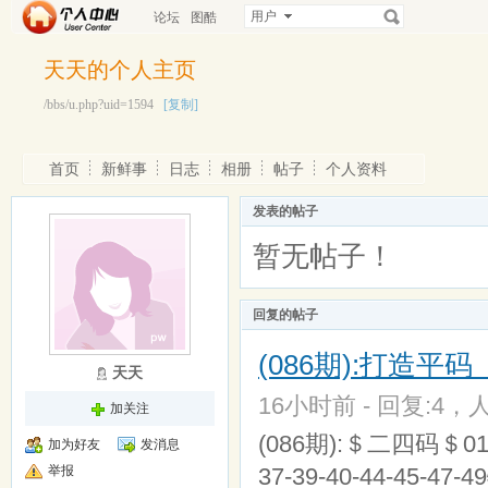
用户
论坛
图酷
天天的个人主页
/bbs/u.php?uid=1594
[复制]
首页
新鲜事
日志
相册
帖子
个人资料
发表的帖子
暂无帖子！
回复的帖子
(086期):打造平
天天
16小时前 - 回复:4，人
加关注
(086期):＄二四码＄01-07-
加为好友
发消息
举报
37-39-40-44-45-47