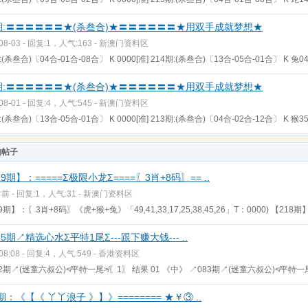
5期:〓〓〓〓〓〓★(杀叁合)★〓〓〓〓〓〓★用双手成就梦想★
-08-03 - 回复:1，人气:163 -
新澳门资料区
:(杀叁合)〔04合-01合-08合〕 K 0000[准] 214期:(杀叁合)〔13合-05合-01合〕 K 兔04
4期:〓〓〓〓〓〓★(杀叁合)★〓〓〓〓〓〓★用双手成就梦想★
-08-01 - 回复:4，人气:545 -
新澳门资料区
:(杀叁合)〔13合-05合-01合〕 K 0000[准] 213期:(杀叁合)〔04合-02合-12合〕 K 猴35
的帖子
19期】：=====Σ极限小龙Σ====〖3肖+8码〗== ..
前 - 回复:1，人气:31 -
新澳门资料区
9期】：〖3肖+8码〗《虎+猴+兔》「49,41,33,17,25,38,45,26」T：0000) 【21
85期↗精选心水Σ平特1尾Σ---跟下赚大钱--- ..
8:08 - 回复:4，人气:549 -
香港资料区
2期↗(迷童六叔公)≮平特一尾≯〖1〗 结果 01 《中》 ↗083期↗(迷童六叔公)≮平特一
5期：《【《 丫丫浪子 》】》======== ★￥③ ..