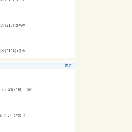
[准] 213期:(杀叁
[准] 212期:(杀叁
更多
8期】：〖3肖+8码〗《猴
尾≯〖9〗 结果 《