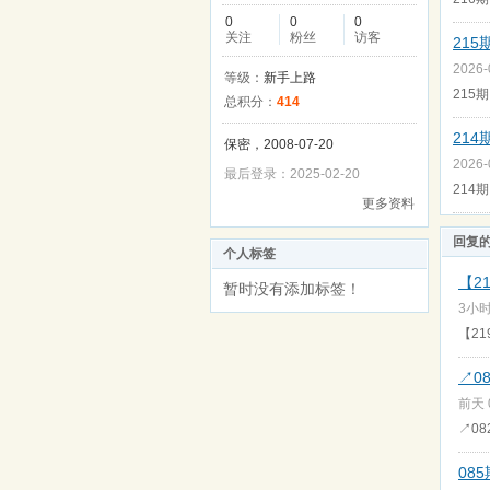
0
0
0
关注
粉丝
访客
21
2026
等级：
新手上路
215期
总积分：
414
21
保密，2008-07-20
2026
最后登录：2025-02-20
214期
更多资料
回复
个人标签
【2
暂时没有添加标签！
3小时
【21
↗0
前天 0
↗08
08