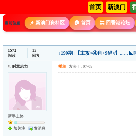
首页
新澳门
🏠
新澳门资料区
首页
回香港论坛
📌
🔙
当前位置:
1572
15
↓190期↓【主攻≮④肖+9码≯】...
阅读
回复
叫意志力
楼主
发表于: 07-09
新手上路
加关注
发消息