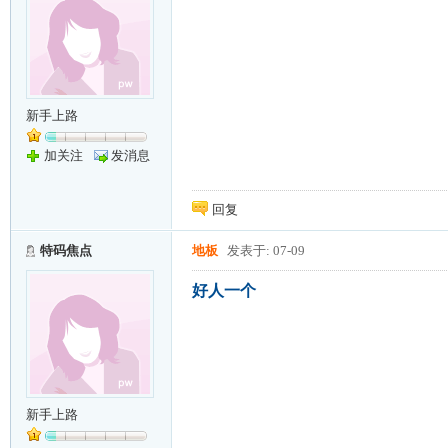
新手上路
加关注
发消息
回复
特码焦点
地板
发表于: 07-09
好人一个
新手上路