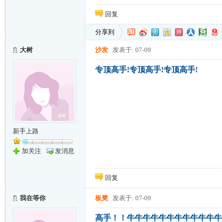
回复
分享到
大树
沙发
发表于: 07-09
专顶高手!专顶高手!专顶高手!
新手上路
加关注
发消息
回复
我在等你
板凳
发表于: 07-09
高手！！牛牛牛牛牛牛牛牛牛牛牛牛牛牛