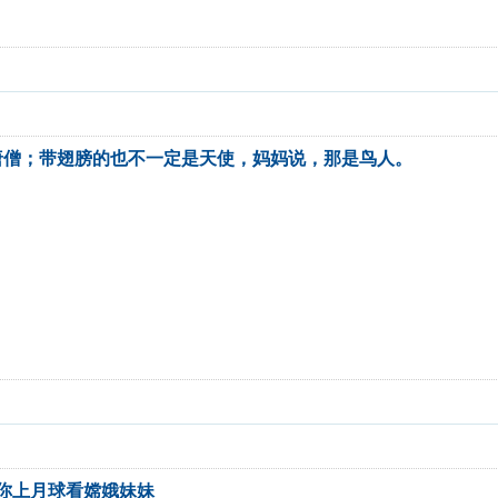
唐僧；带翅膀的也不一定是天使，妈妈说，那是鸟人。
顶你上月球看嫦娥妹妹