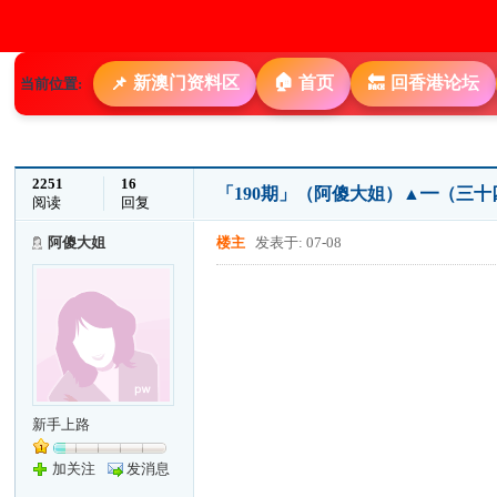
🏠
新澳门资料区
首页
回香港论坛
📌
🔙
当前位置:
2251
16
「190期」（阿傻大姐）▲━（三十
阅读
回复
阿傻大姐
楼主
发表于: 07-08
新手上路
加关注
发消息