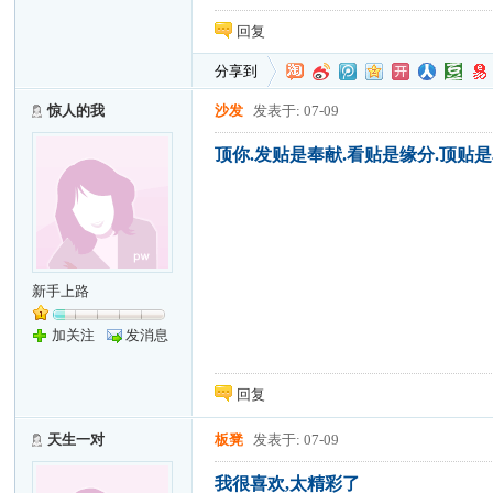
回复
分享到
惊人的我
沙发
发表于: 07-09
顶你.发贴是奉献.看贴是缘分.顶贴是
新手上路
加关注
发消息
回复
天生一对
板凳
发表于: 07-09
我很喜欢,太精彩了