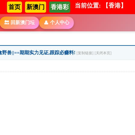
当前位置: 【香港】
首页
新澳门
香港彩
回新澳门坛
个人中心
🔙
👤
家禽野兽||==期期实力见证,跟踪必赚料!
[复制链接]
[关闭本页]