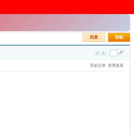
回复
发帖
历史记录
使用道具