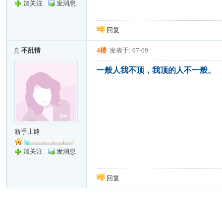
加关注
发消息
回复
不乱情
4楼
发表于: 07-09
一般人我不顶，我顶的人不一般。
新手上路
加关注
发消息
回复