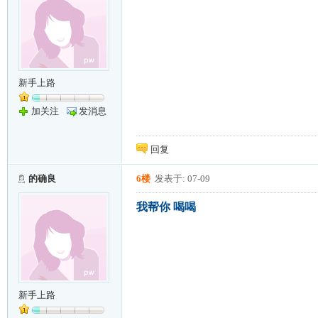
新手上路
加关注
发消息
回复
的确良
6楼
发表于: 07-09
我帮你 喝喝
新手上路