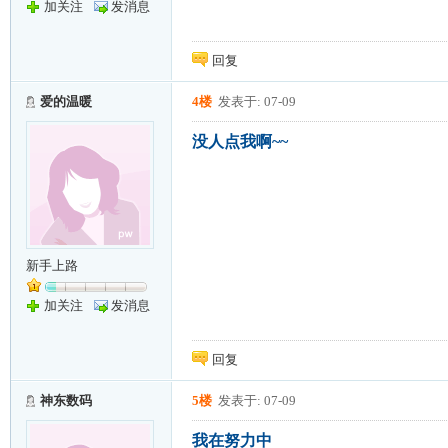
加关注
发消息
回复
爱的温暖
4楼
发表于: 07-09
没人点我啊~~
新手上路
加关注
发消息
回复
神东数码
5楼
发表于: 07-09
我在努力中