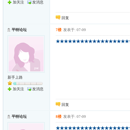
加关注
发消息
回复
平特论坛
7楼
发表于: 07-09
★★★★★★★★★★★★★★★★★★
新手上路
加关注
发消息
回复
平特论坛
8楼
发表于: 07-09
★★★★★★★★★★★★★★★★★★