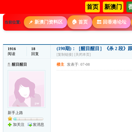
首页
新澳门
🏠
新澳门资料区
首页
回香港论坛
📌
🔙
当前位置:
(190期)：［醒目醒目］《杀 2
1916
18
阅读
回复
[复制链接]
[关闭本页]
醒目醒目
楼主
发表于: 07-08
新手上路
加关注
发消息