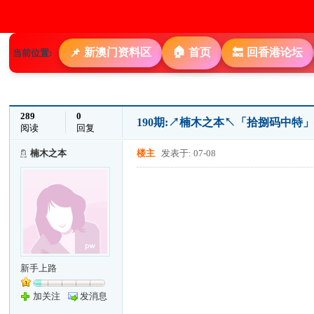
🏠
新澳门资料区
首页
回香港论坛
📌
🔙
当前位置:
289
0
190期:↗楠木之本↖「拾捌码中
阅读
回复
楠木之本
楼主
发表于: 07-08
新手上路
加关注
发消息