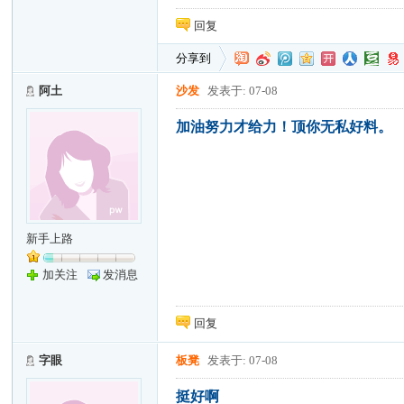
回复
分享到
阿土
沙发
发表于: 07-08
加油努力才给力！顶你无私好料。
新手上路
加关注
发消息
回复
字眼
板凳
发表于: 07-08
挺好啊