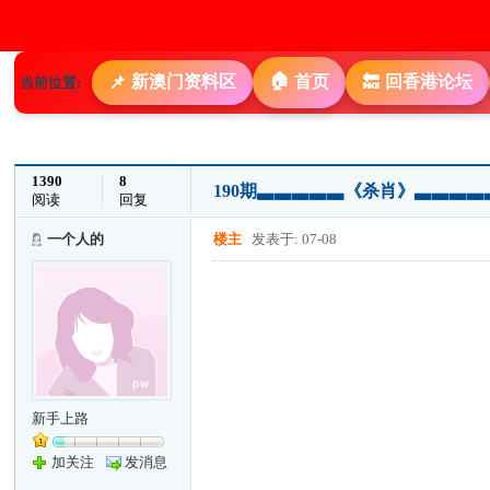
🏠
新澳门资料区
首页
回香港论坛
📌
🔙
当前位置:
1390
8
190期▃▃▃▃▃《杀肖》▃▃▃
阅读
回复
一个人的
楼主
发表于: 07-08
新手上路
加关注
发消息