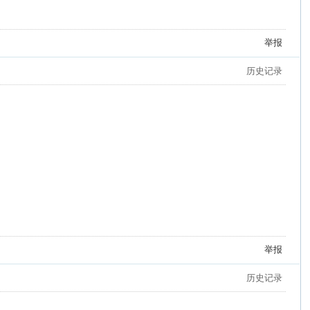
举报
历史记录
举报
历史记录