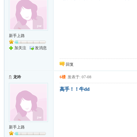
新手上路
加关注
发消息
回复
龙吟
6楼
发表于: 07-08
高手！！牛dd
新手上路