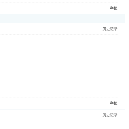
举报
历史记录
举报
历史记录