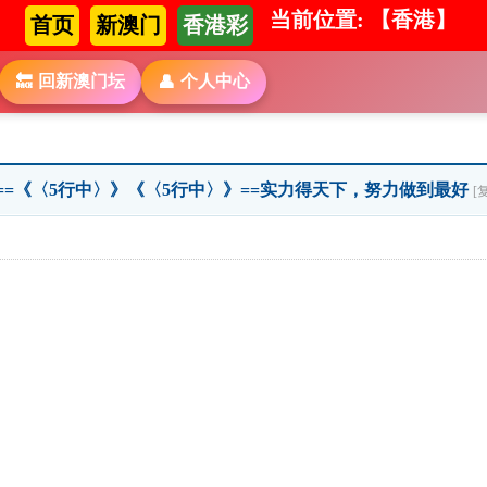
当前位置: 【香港】
首页
新澳门
香港彩
回新澳门坛
个人中心
🔙
👤
==《〈5行中〉》《〈5行中〉》==实力得天下，努力做到最好
[