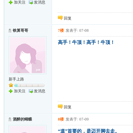
加关注
发消息
回复
铁算哥哥
7楼
发表于: 07-08
高手！牛顶！高手！牛顶！
新手上路
加关注
发消息
回复
酒醉的蝴蝶
8楼
发表于: 07-09
“道”首要的，是迈开脚去走。