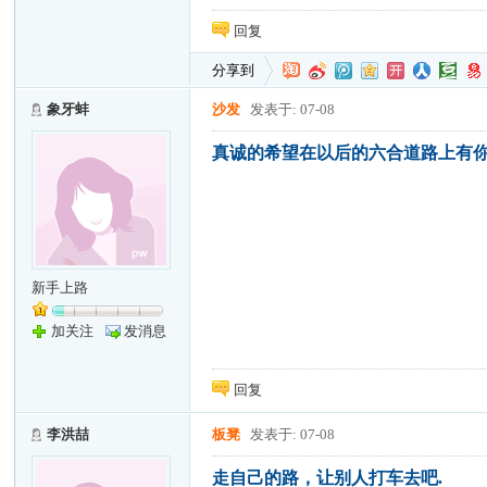
回复
分享到
象牙蚌
沙发
发表于: 07-08
真诚的希望在以后的六合道路上有
新手上路
加关注
发消息
回复
李洪喆
板凳
发表于: 07-08
走自己的路，让别人打车去吧.