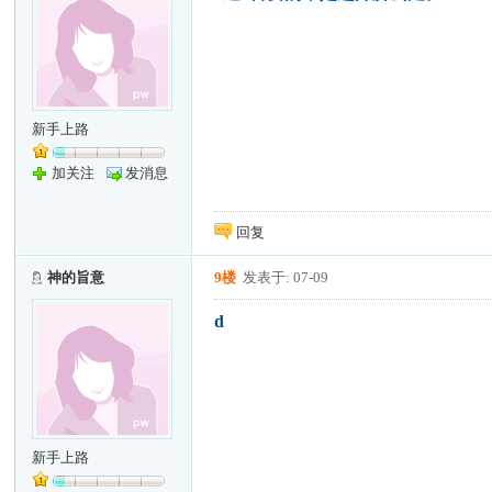
新手上路
加关注
发消息
回复
神的旨意
9楼
发表于: 07-09
d
新手上路