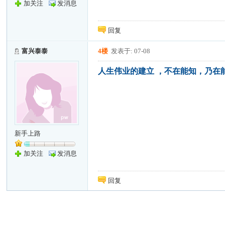
加关注
发消息
回复
富兴泰泰
4楼
发表于: 07-08
人生伟业的建立 ，不在能知，乃在
新手上路
加关注
发消息
回复