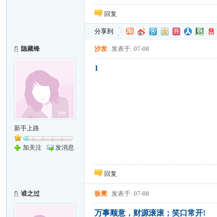
回复
分享到
隐藏锋
沙发
发表于: 07-08
1
新手上路
加关注
发消息
回复
谁之过
板凳
发表于: 07-08
万事顺意，财源滚滚；笑口常开!