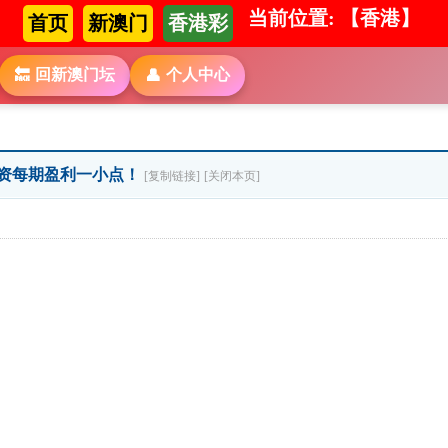
当前位置: 【香港】
首页
新澳门
香港彩
回新澳门坛
个人中心
🔙
👤
期投资每期盈利一小点！
[复制链接]
[关闭本页]