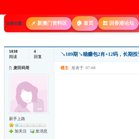
🏠
新澳门资料区
首页
回香港论坛
📌
🔙
当前位置:
1038
4
↘189期↘稳赚包2肖+12码，长
阅读
回复
麦田码哥
楼主
发表于: 07-08
新手上路
加关注
发消息