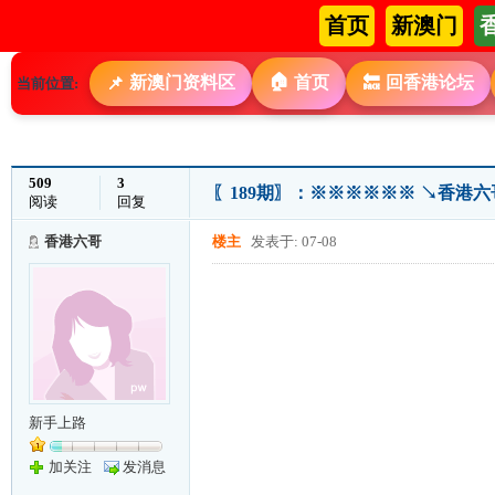
首页
新澳门
🏠
新澳门资料区
首页
回香港论坛
📌
🔙
当前位置:
509
3
〖189期〗：※※※※※※ ↘香港
阅读
回复
香港六哥
楼主
发表于: 07-08
新手上路
加关注
发消息