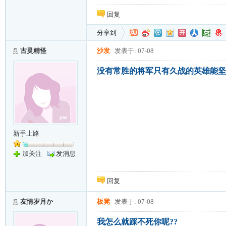
回复
分享到
古灵精怪
沙发
发表于: 07-08
没有常胜的将军只有久战的英雄能坚
新手上路
加关注
发消息
回复
友情岁月か
板凳
发表于: 07-08
我怎么就踩不死你呢??