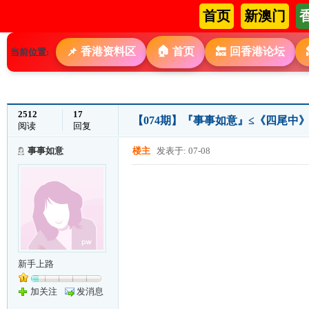
首页
新澳门
🏠
香港资料区
首页
回香港论坛
📌
🔙
当前位置:
2512
17
【074期】『事事如意』≤《四尾中》≥
阅读
回复
事事如意
楼主
发表于: 07-08
新手上路
加关注
发消息