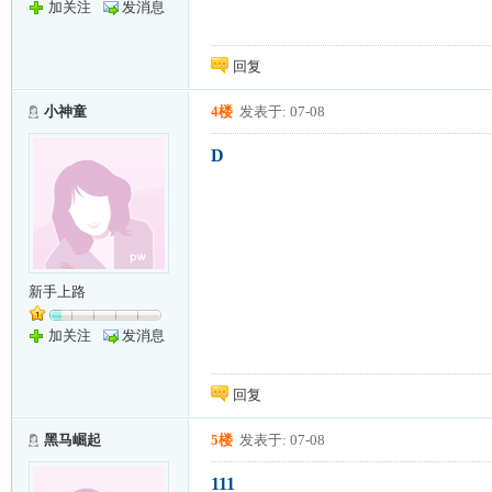
加关注
发消息
回复
小神童
4楼
发表于: 07-08
D
新手上路
加关注
发消息
回复
黑马崛起
5楼
发表于: 07-08
111