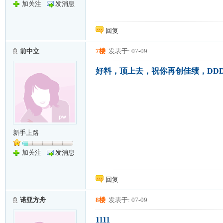
加关注
发消息
回复
前中立
7楼
发表于: 07-09
好料，顶上去，祝你再创佳绩，DD
新手上路
加关注
发消息
回复
诺亚方舟
8楼
发表于: 07-09
1111