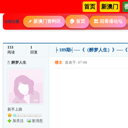
首页
新澳门
🏠
新澳门资料区
首页
回香港论坛
📌
🔙
当前位置:
153
1
╞ 189期╡──《（醉梦人生）》─
阅读
回复
醉梦人生
楼主
发表于: 07-08
新手上路
加关注
发消息