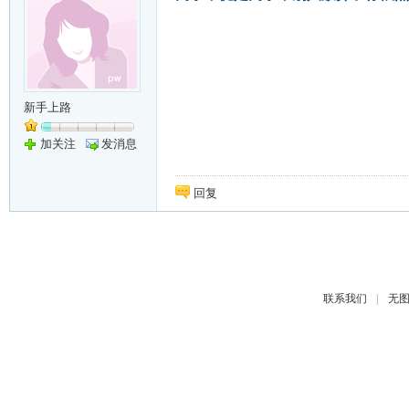
新手上路
加关注
发消息
回复
|
联系我们
无