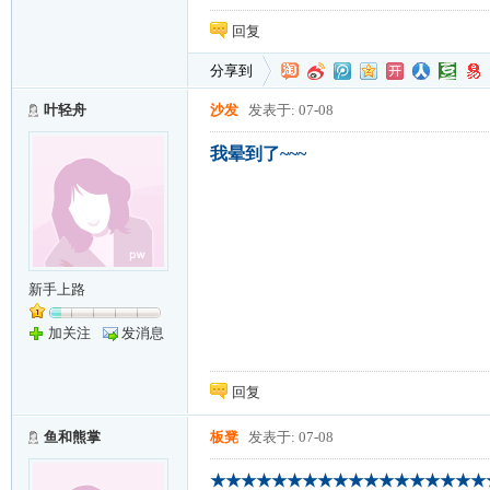
回复
分享到
叶轻舟
沙发
发表于: 07-08
我晕到了~~~
新手上路
加关注
发消息
回复
鱼和熊掌
板凳
发表于: 07-08
★★★★★★★★★★★★★★★★★★