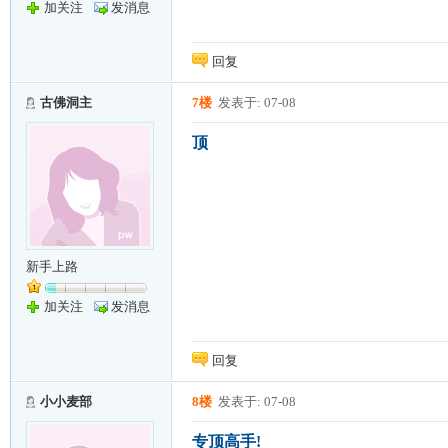
加关注
发消息
回复
古佛洞主
7楼
发表于: 07-08
顶
新手上路
加关注
发消息
回复
小小麦部
8楼
发表于: 07-08
专顶高手!