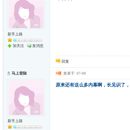
新手上路
加关注
发消息
回复
马上登陆
9楼
发表于: 07-08
原来还有这么多内幕啊，长见识了，
新手上路