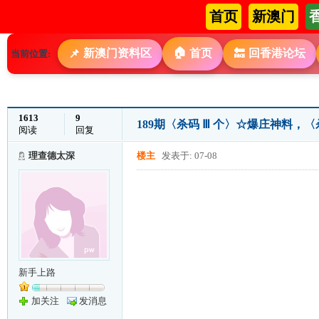
首页
新澳门
🏠
新澳门资料区
首页
回香港论坛
📌
🔙
当前位置:
1613
9
189期〈杀码 Ⅲ 个〉☆爆庄神料，
阅读
回复
理查德太深
楼主
发表于: 07-08
新手上路
加关注
发消息