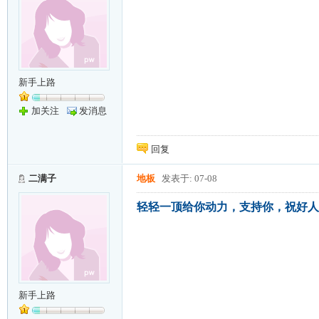
新手上路
加关注
发消息
回复
二满子
地板
发表于: 07-08
轻轻一顶给你动力，支持你，祝好人
新手上路