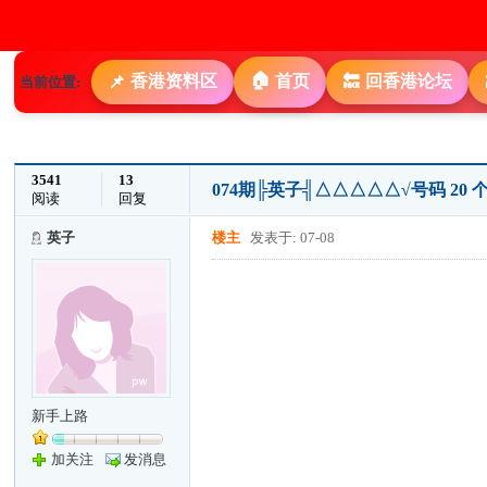
🏠
香港资料区
首页
回香港论坛
📌
🔙
当前位置:
3541
13
074期╠英子╣△△△△△√号码 20
阅读
回复
英子
楼主
发表于: 07-08
新手上路
加关注
发消息