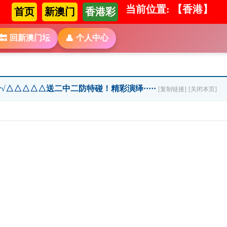
当前位置: 【香港】
首页
新澳门
香港彩
回新澳门坛
个人中心
🔙
👤
 个√△△△△△送二中二防特碰！精彩演绎·····
[复制链接]
[关闭本页]