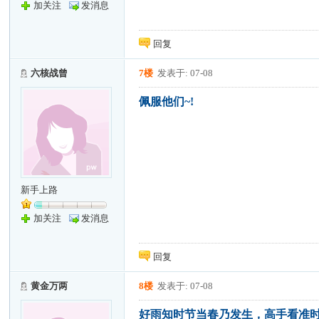
加关注
发消息
回复
六核战曾
7楼
发表于: 07-08
佩服他们~!
新手上路
加关注
发消息
回复
黄金万两
8楼
发表于: 07-08
好雨知时节当春乃发生，高手看准