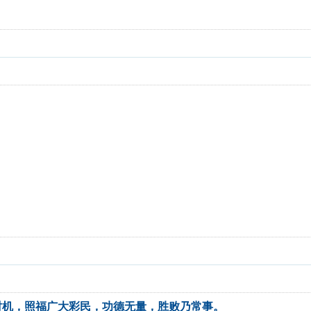
时机，照福广大彩民，功德无量，胜败乃常事。