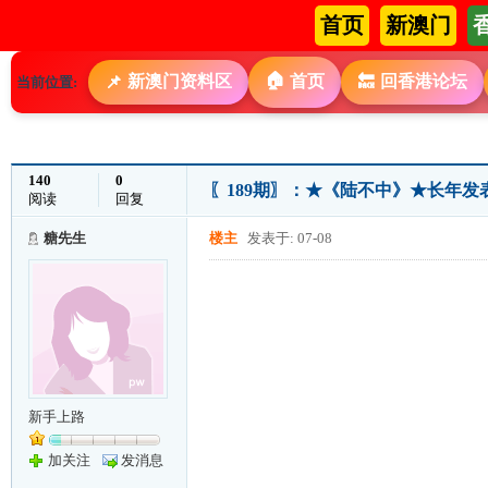
首页
新澳门
🏠
新澳门资料区
首页
回香港论坛
📌
🔙
当前位置:
140
0
〖189期〗：★《陆不中》★长年
阅读
回复
糖先生
楼主
发表于: 07-08
新手上路
加关注
发消息