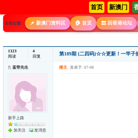
首页
新澳门
🏠
新澳门资料区
首页
回香港论坛
📌
🔙
当前位置:
1323
4
第189期 {二四码}☆☆更新！一竿
阅读
回复
蓝带先生
楼主
发表于: 07-08
新手上路
加关注
发消息