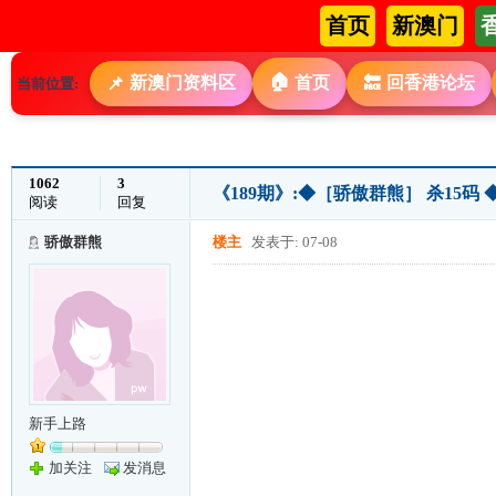
首页
新澳门
🏠
新澳门资料区
首页
回香港论坛
📌
🔙
当前位置:
1062
3
《189期》:◆［骄傲群熊］ 杀15码 
阅读
回复
骄傲群熊
楼主
发表于: 07-08
新手上路
加关注
发消息