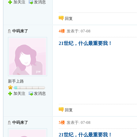
加关注
发消息
回复
中码来了
4楼
发表于: 07-08
21世纪，什么最重要我！
新手上路
加关注
发消息
回复
中码来了
5楼
发表于: 07-08
21世纪，什么最重要我！