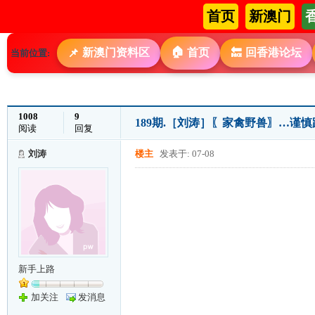
首页
新澳门
🏠
新澳门资料区
首页
回香港论坛
📌
🔙
当前位置:
1008
9
189期.［刘涛］〖家禽野兽〗…谨
阅读
回复
刘涛
楼主
发表于: 07-08
新手上路
加关注
发消息