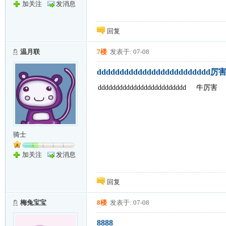
加关注
发消息
回复
温月联
7楼
发表于: 07-08
ddddddddddddddddddddddddd厉
ddddddddddddddddddddddddd 牛厉害
骑士
加关注
发消息
回复
梅兔宝宝
8楼
发表于: 07-08
8888