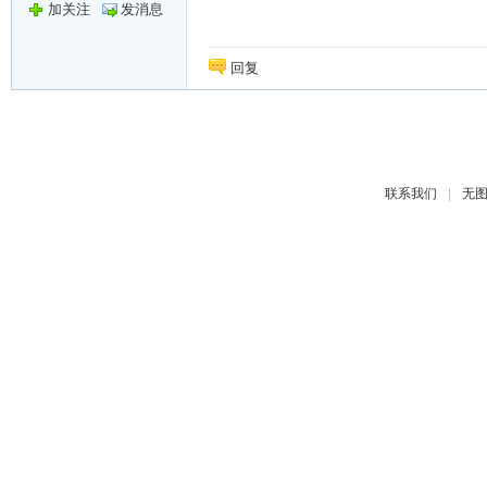
加关注
发消息
回复
|
联系我们
无