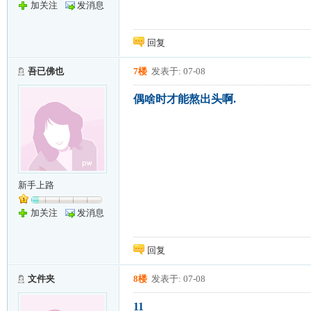
加关注
发消息
回复
吾已佛也
7楼
发表于: 07-08
偶啥时才能熬出头啊.
新手上路
加关注
发消息
回复
文件夹
8楼
发表于: 07-08
11