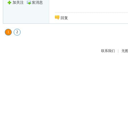
加关注
发消息
回复
1
2
|
联系我们
无