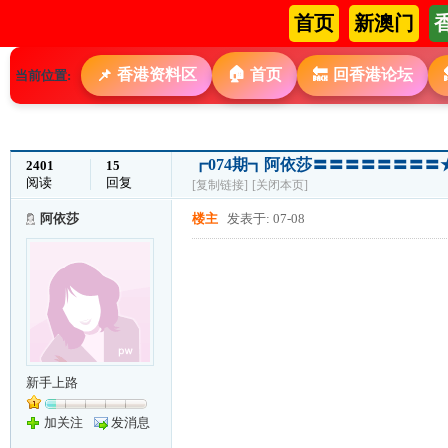
首页
新澳门
🏠
香港资料区
首页
回香港论坛
📌
🔙
当前位置:
┏074期┓阿依莎〓〓〓〓〓〓〓〓
2401
15
阅读
回复
[复制链接]
[关闭本页]
阿依莎
楼主
发表于: 07-08
新手上路
加关注
发消息