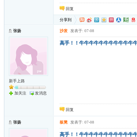
回复
分享到
张扬
沙发
发表于: 07-08
高手！！牛牛牛牛牛牛牛牛牛牛牛
新手上路
加关注
发消息
回复
张扬
板凳
发表于: 07-08
高手！！牛牛牛牛牛牛牛牛牛牛牛