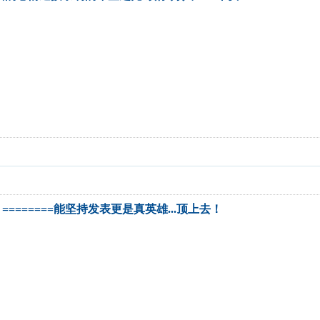
======能坚持发表更是真英雄...顶上去！