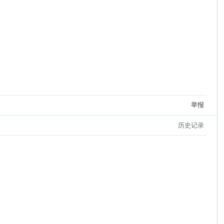
举报
历史记录