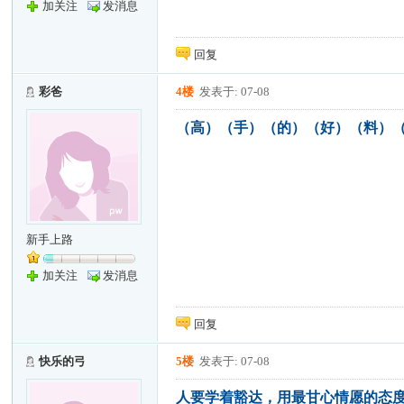
加关注
发消息
回复
彩爸
4楼
发表于: 07-08
（高）（手）（的）（好）（料）
新手上路
加关注
发消息
回复
快乐的弓
5楼
发表于: 07-08
人要学着豁达，用最甘心情愿的态