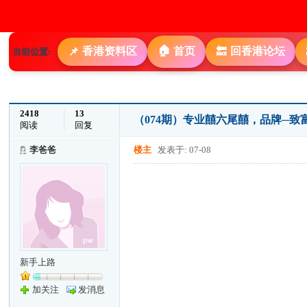
🏠
香港资料区
首页
回香港论坛
📌
🔙
当前位置:
2418
13
（074期）专业囍六尾囍，品牌─
阅读
回复
李爸爸
楼主
发表于: 07-08
新手上路
加关注
发消息