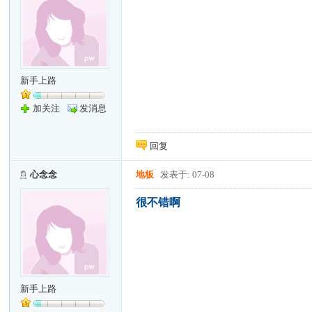
新手上路
加关注
发消息
回复
心念念
地板
发表于: 07-08
很不错啊
新手上路