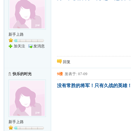
新手上路
加关注
发消息
回复
快乐的时光
9楼
发表于: 07-09
没有常胜的将军！只有久战的英雄！==
新手上路