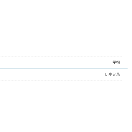
举报
历史记录