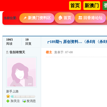
首页
新澳门
🏠
新澳门资料区
首页
回香港论坛
📌
🔙
当前位置:
1065
10
┏189期┓原创资料…〈杀Ⅱ肖〈杀
阅读
回复
告别有情天
楼主
发表于: 07-08
新手上路
加关注
发消息