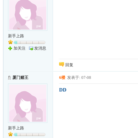
新手上路
加关注
发消息
回复
厦门赌王
6楼
发表于: 07-08
DD
新手上路