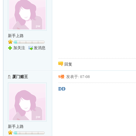
新手上路
加关注
发消息
回复
厦门赌王
9楼
发表于: 07-08
DD
新手上路