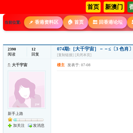
首页
新澳门
🏠
香港资料区
首页
回香港论坛
📌
🔙
当前位置:
074期:［大千宇宙］－－≤〔3 色
2390
12
阅读
回复
[复制链接]
[关闭本页]
大千宇宙
楼主
发表于: 07-08
新手上路
加关注
发消息