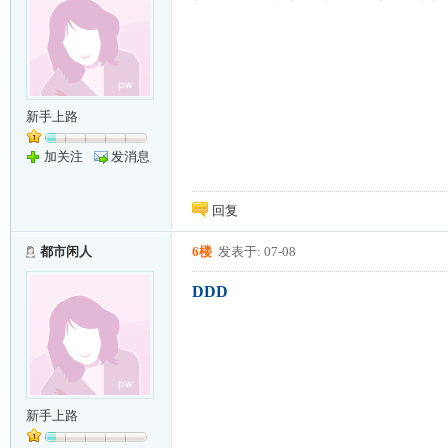
新手上路
加关注
发消息
回复
都市闲人
6楼
发表于: 07-08
DDD
新手上路