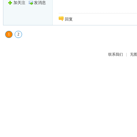
加关注
发消息
回复
1
2
|
联系我们
无