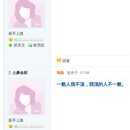
新手上路
加关注
发消息
回复
土豪金财
地板
发表于: 07-08
一般人我不顶，我顶的人不一般。
新手上路