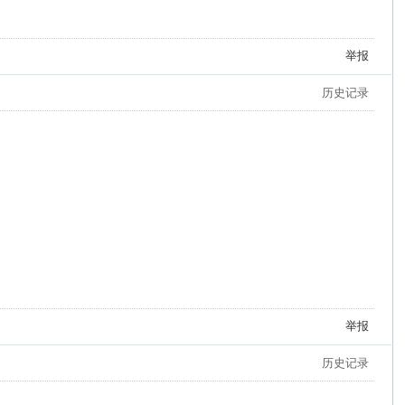
举报
历史记录
举报
历史记录