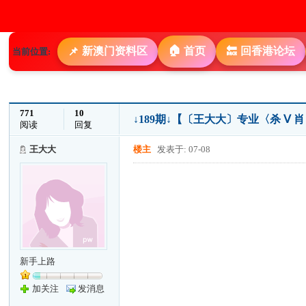
🏠
新澳门资料区
首页
回香港论坛
📌
🔙
当前位置:
771
10
↓189期↓【〔王大大〕专业〈杀 Ⅴ 
阅读
回复
王大大
楼主
发表于: 07-08
新手上路
加关注
发消息