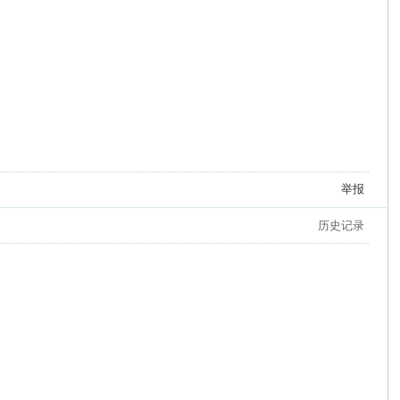
举报
历史记录