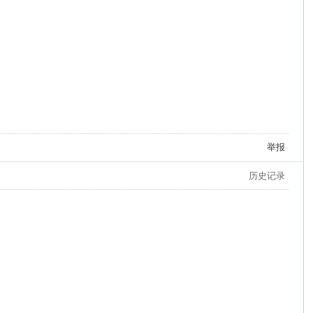
举报
历史记录