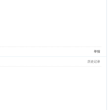
举报
历史记录