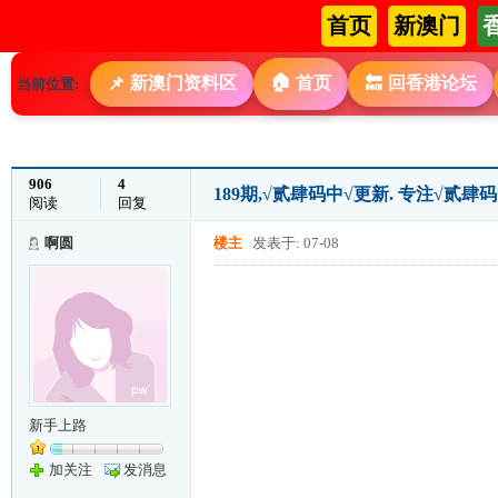
首页
新澳门
🏠
新澳门资料区
首页
回香港论坛
📌
🔙
当前位置:
906
4
189期,√贰肆码中√更新. 专注√贰肆
阅读
回复
啊圆
楼主
发表于: 07-08
新手上路
加关注
发消息