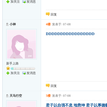
加关注
发消息
回复
小神
4楼
发表于: 07-08
DDDDDDDDDDDDDDDDD
新手上路
加关注
发消息
回复
天马行空
5楼
发表于: 07-08
君子以自强不息 地势坤 君子以厚德