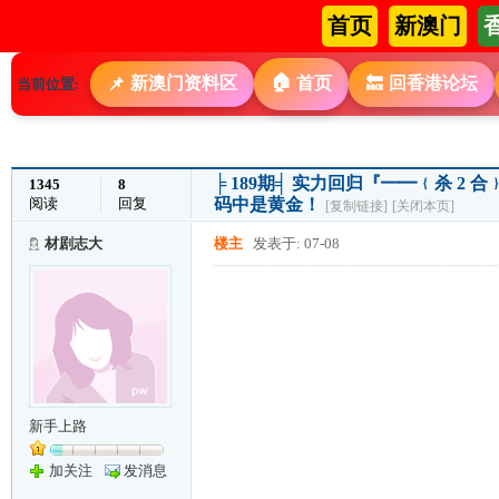
首页
新澳门
🏠
新澳门资料区
首页
回香港论坛
📌
🔙
当前位置:
╞ 189期╡ 实力回归『━━﹛杀 2 
1345
8
阅读
回复
码中是黄金！
[复制链接]
[关闭本页]
材剧志大
楼主
发表于: 07-08
新手上路
加关注
发消息