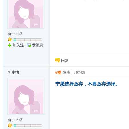
新手上路
加关注
发消息
回复
小情
6楼
发表于: 07-08
宁愿选择放弃，不要放弃选择。
新手上路