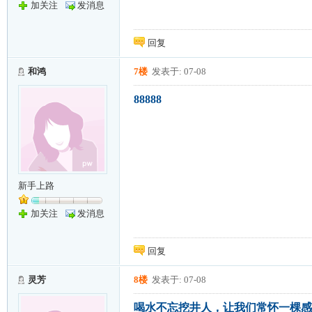
加关注
发消息
回复
和鸿
7楼
发表于: 07-08
88888
新手上路
加关注
发消息
回复
灵芳
8楼
发表于: 07-08
喝水不忘挖井人，让我们常怀一棵感