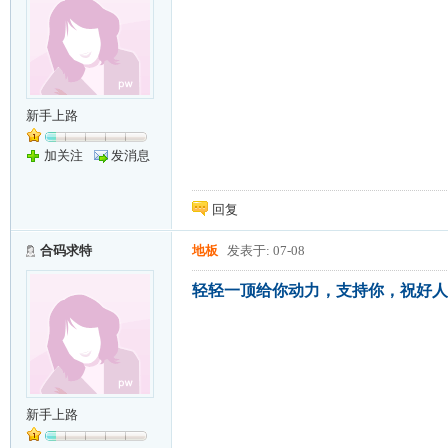
新手上路
加关注
发消息
回复
合码求特
地板
发表于: 07-08
轻轻一顶给你动力，支持你，祝好人
新手上路