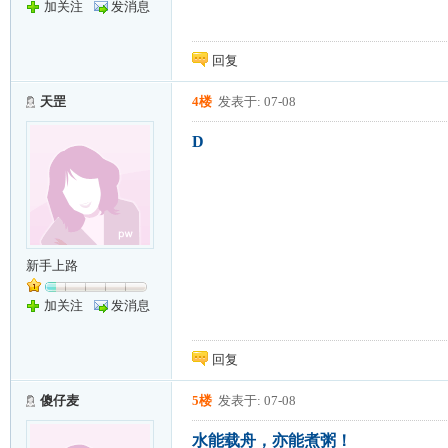
加关注
发消息
回复
天罡
4楼
发表于: 07-08
D
新手上路
加关注
发消息
回复
傻仔麦
5楼
发表于: 07-08
水能载舟，亦能煮粥！