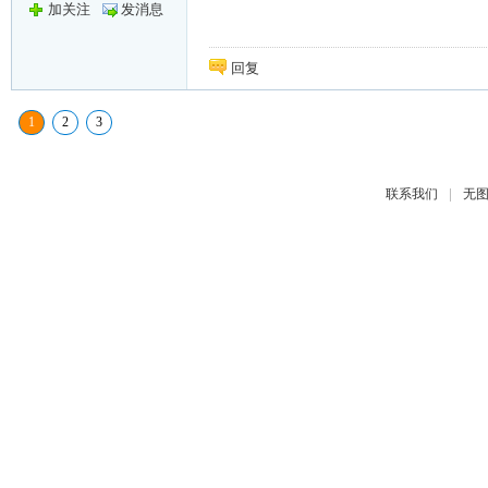
加关注
发消息
回复
1
2
3
|
联系我们
无