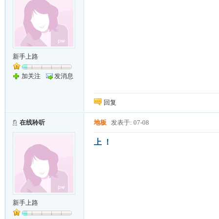
新手上路
加关注
发消息
回复
在线聆听
地板
发表于: 07-08
上 ！
新手上路