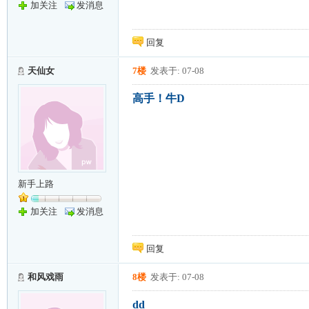
加关注
发消息
回复
天仙女
7楼
发表于: 07-08
高手！牛D
新手上路
加关注
发消息
回复
和风戏雨
8楼
发表于: 07-08
dd