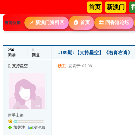
首页
新澳门
🏠
新澳门资料区
首页
回香港论坛
📌
🔙
当前位置:
256
1
↓189期↓【支持星空】《右肖右肖
阅读
回复
支持星空
楼主
发表于: 07-08
新手上路
加关注
发消息