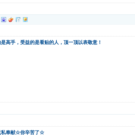
的是高手，受益的是看贴的人，顶一顶以表敬意！
无私奉献☆你辛苦了☆