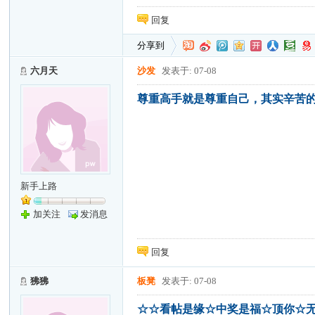
回复
分享到
六月天
沙发
发表于: 07-08
尊重高手就是尊重自己，其实辛苦
新手上路
加关注
发消息
回复
狒狒
板凳
发表于: 07-08
☆☆看帖是缘☆中奖是福☆顶你☆