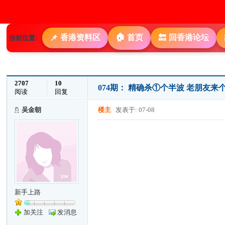
🏠
香港资料区
首页
回香港论坛
📌
🔙
当前位置:
2707
10
074期： 精确杀①个半波 老朋友
阅读
回复
吴金朝
楼主
发表于: 07-08
新手上路
加关注
发消息