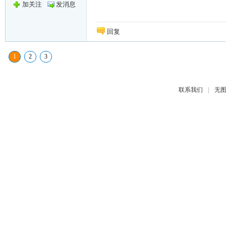
加关注
发消息
回复
1
2
3
|
联系我们
无