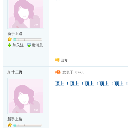
新手上路
加关注
发消息
回复
十二肖
9楼
发表于: 07-08
顶上 ！顶上 ！顶上 ！顶上 ！顶上 
新手上路