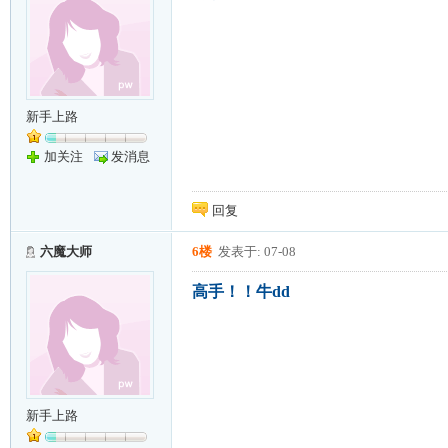
新手上路
加关注
发消息
回复
六魔大师
6楼
发表于: 07-08
高手！！牛dd
新手上路