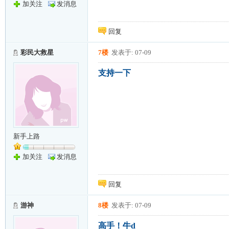
加关注
发消息
回复
彩民大救星
7楼
发表于: 07-09
支持一下
新手上路
加关注
发消息
回复
游神
8楼
发表于: 07-09
高手！牛d