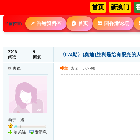
首页
新澳门
🏠
香港资料区
首页
回香港论坛
📌
🔙
当前位置:
2798
9
〈074期〉{奥迪}胜利是给有眼光
阅读
回复
奥迪
楼主
发表于: 07-08
新手上路
加关注
发消息