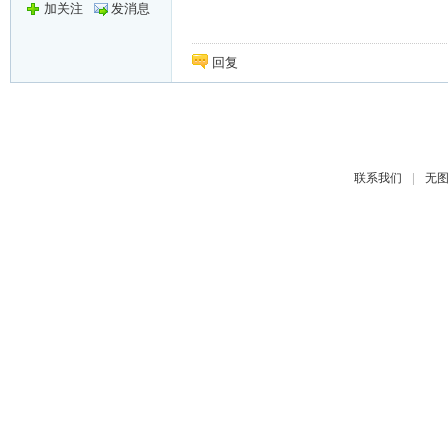
加关注
发消息
回复
|
联系我们
无