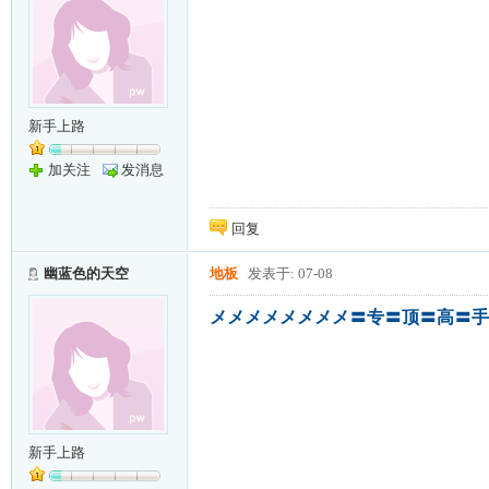
新手上路
加关注
发消息
回复
幽蓝色的天空
地板
发表于: 07-08
メメメメメメメメ〓专〓顶〓高〓手
新手上路