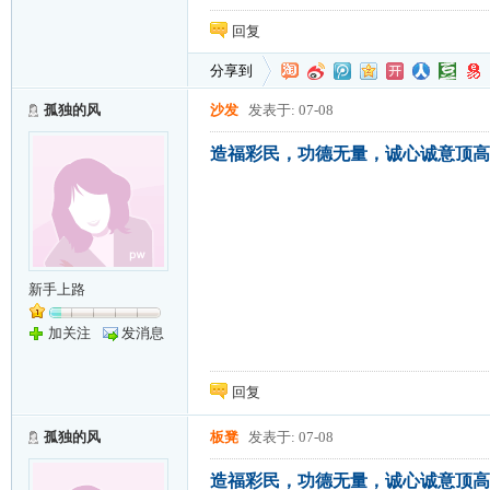
回复
分享到
孤独的风
沙发
发表于: 07-08
造福彩民，功德无量，诚心诚意顶高
新手上路
加关注
发消息
回复
孤独的风
板凳
发表于: 07-08
造福彩民，功德无量，诚心诚意顶高