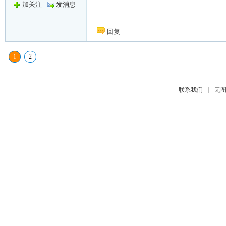
加关注
发消息
回复
1
2
|
联系我们
无