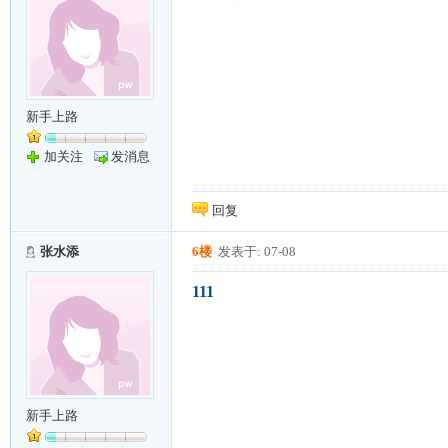
新手上路
加关注
发消息
回复
张水添
6楼
发表于: 07-08
111
新手上路