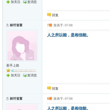
加关注
发消息
回复
林圩首富
7楼
发表于: 07-08
人之所以能，是相信能。
新手上路
加关注
发消息
回复
林圩首富
8楼
发表于: 07-08
人之所以能，是相信能。