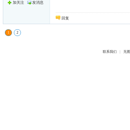
加关注
发消息
回复
1
2
|
联系我们
无